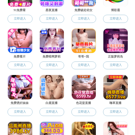
当前位置:
司机社
>>
科研工作
关于申报2
司机社导航
关于组织2
陆茵教授主
司机社概况
党建工作
司机社 青
三全育人
本科教育
司机社 举
司机社 举
科研工作
学科建设