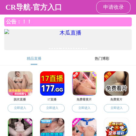
司机社
司机社
司机社概况
党建工作
三全育人
本