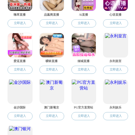
研究生培养
学团工作
招生就业
副
共6条 1/1
司机