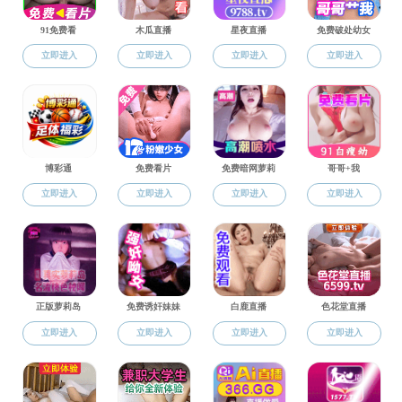
当前位置:
司机社
>>
司机社概况
>>
司机社 领导
司机社导航
司机社概况
党建工作
三全育人
本科教育
党委
科研工作
学科建设