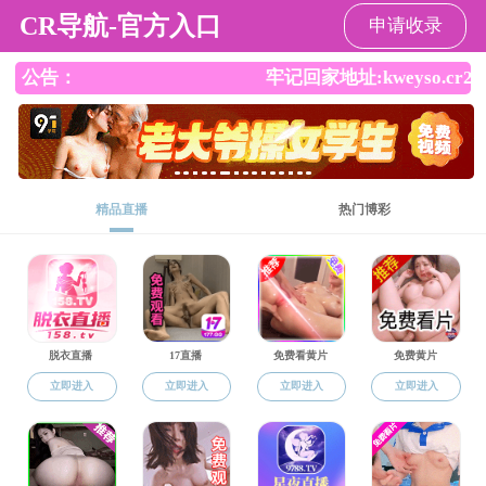
司机社
司机社
司机社概况
党建工作
三全育人
本